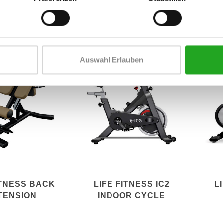
TION 9500HR
95X
LI
Auswahl Erlauben
ITNESS BACK
LIFE FITNESS IC2
L
TENSION
INDOOR CYCLE