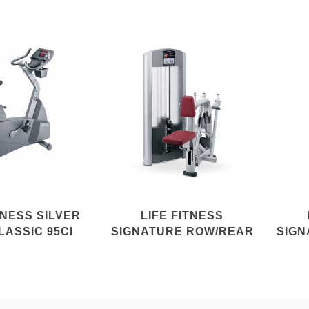
TNESS SILVER
LIFE FITNESS
LASSIC 95CI
SIGNATURE ROW/REAR
SIGN
DELT