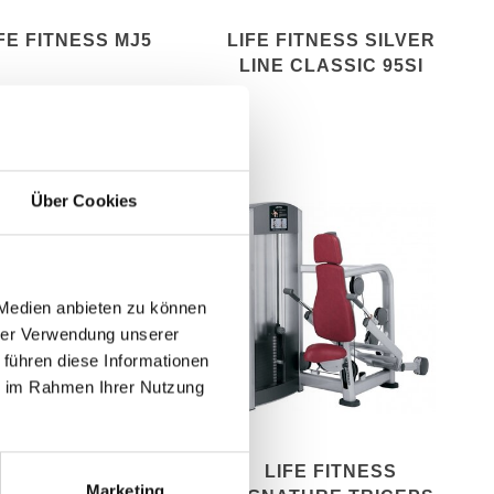
FE FITNESS MJ5
LIFE FITNESS SILVER
LINE CLASSIC 95SI
Über Cookies
 Medien anbieten zu können
hrer Verwendung unserer
 führen diese Informationen
ie im Rahmen Ihrer Nutzung
E FITNESS SILVER
LIFE FITNESS
Marketing