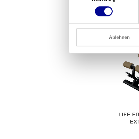
GENERA
Ablehnen
LIFE F
EX