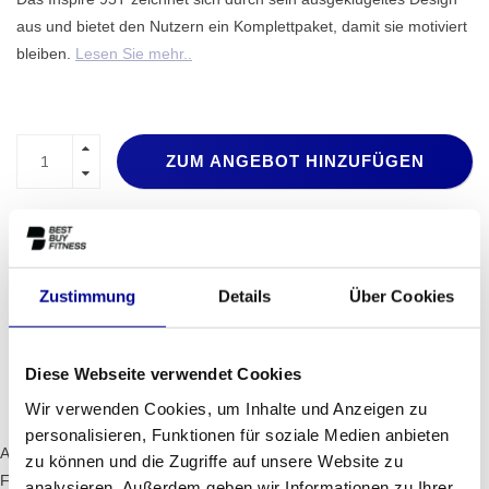
aus und bietet den Nutzern ein Komplettpaket, damit sie motiviert
bleiben.
Lesen Sie mehr..
ZUM ANGEBOT HINZUFÜGEN
PROFESSIONELLE
STANDARDMÄSSIG EIN J
FITNESSGERÄTE
AHR GARANTIE
Zustimmung
Details
Über Cookies
MEHR ALS 28 JAHRE
BESTE PREISE UND
ERFAHRUNG
BESTE AUSSTATTUNG
Diese Webseite verwendet Cookies
INFORMATIONEN
Wir verwenden Cookies, um Inhalte und Anzeigen zu
personalisieren, Funktionen für soziale Medien anbieten
Alles von 95T Inspire, vom DX3™-Gurt und -Deck System bis hin zur
zu können und die Zugriffe auf unsere Website zu
Flexdeck™ Technologie, wurde entwickelt, um das ultimative Cardio-
analysieren. Außerdem geben wir Informationen zu Ihrer