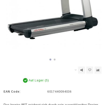
Auf Lager (5)
EAN Code:
6017440094036
Das Inspire 95T zeichnet sich durch sein ausgeklügeltes Design