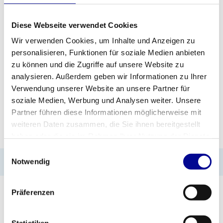
ZUM ANGEBOT HINZUFÜGEN
Diese Webseite verwendet Cookies
Wir verwenden Cookies, um Inhalte und Anzeigen zu
personalisieren, Funktionen für soziale Medien anbieten
PROFESSIONELLE
STANDARDMÄSSIG EIN J
FITNESSGERÄTE
AHR GARANTIE
zu können und die Zugriffe auf unsere Website zu
analysieren. Außerdem geben wir Informationen zu Ihrer
MEHR ALS 28 JAHRE
BESTE PREISE UND
Verwendung unserer Website an unsere Partner für
ERFAHRUNG
BESTE AUSSTATTUNG
soziale Medien, Werbung und Analysen weiter. Unsere
Partner führen diese Informationen möglicherweise mit
weiteren Daten zusammen, die Sie ihnen bereitgestellt
INFORMATIONEN
haben oder die sie im Rahmen Ihrer Nutzung der Dienste
gesammelt haben.
Einwilligungsauswahl
Notwendig
No information found
Präferenzen
Statistiken