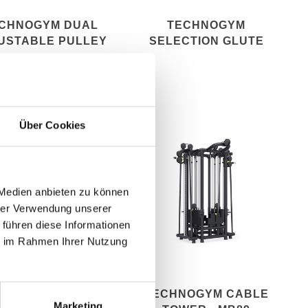
CHNOGYM DUAL
TECHNOGYM
USTABLE PULLEY
SELECTION GLUTE
PERFORMANCE
Über Cookies
 Medien anbieten zu können
hrer Verwendung unserer
 führen diese Informationen
ie im Rahmen Ihrer Nutzung
IX ULTRA SERIES
TECHNOGYM CABLE
Marketing