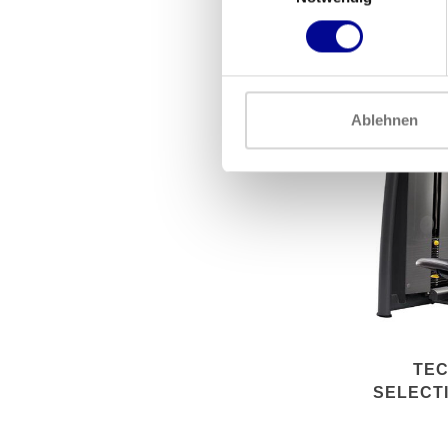
POWE
PL
Ablehnen
TE
SELECT