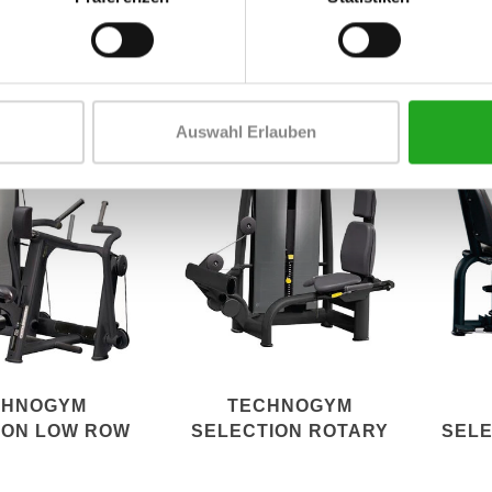
R RACK +
ADJUSTABLE BENCH
G7 
ATFORM
Auswahl Erlauben
CHNOGYM
TECHNOGYM
ION LOW ROW
SELECTION ROTARY
SEL
CALF