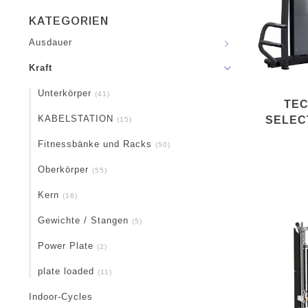
KATEGORIEN
Ausdauer
Kraft
Unterkörper
(41)
TE
KABELSTATION
SELEC
(15)
Fitnessbänke und Racks
(50)
Oberkörper
(55)
Kern
(16)
Gewichte / Stangen
(5)
Power Plate
(2)
plate loaded
(11)
Indoor-Cycles