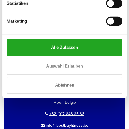
Statistiken
MÖCHTEN SIE ÜBER DAS DATUM
UNSERER ANGEBOTE INFORMIERT
Marketing
WERDEN?
Dann abonnieren Sie unseren Newsletter!
Alle Zulassen
Auswahl Erlauben
BEST BUY FITNESS
Best Buy Fitness
Ablehnen
Londenstraat 7
2321
Meer, België
+32 (0)7 848 35 83
info@bestbuyfitness.be