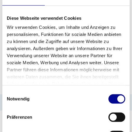
Diese Webseite verwendet Cookies
ZUM ANGEBOT HINZUFÜGEN
Wir verwenden Cookies, um Inhalte und Anzeigen zu
personalisieren, Funktionen für soziale Medien anbieten
PROFESSIONELLE
STANDARDMÄSSIG EIN J
zu können und die Zugriffe auf unsere Website zu
FITNESSGERÄTE
AHR GARANTIE
analysieren. Außerdem geben wir Informationen zu Ihrer
Verwendung unserer Website an unsere Partner für
MEHR ALS 28 JAHRE
BESTE PREISE UND
ERFAHRUNG
BESTE AUSSTATTUNG
soziale Medien, Werbung und Analysen weiter. Unsere
Partner führen diese Informationen möglicherweise mit
weiteren Daten zusammen, die Sie ihnen bereitgestellt
INFORMATIONEN
haben oder die sie im Rahmen Ihrer Nutzung der Dienste
gesammelt haben.
Einwilligungsauswahl
Notwendig
No information found
Präferenzen