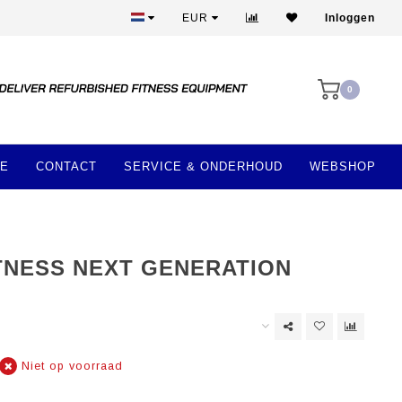
Meer dan 28 jaar ervaring
EUR
Inloggen
0
E
CONTACT
SERVICE & ONDERHOUD
WEBSHOP
ITNESS NEXT GENERATION
Niet op voorraad