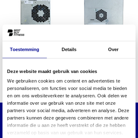
Toestemming
Details
Over
TECHNOGYM ALEWIN AC
TECHNOGYM ALE A
16A S6T20
W0004477AC
Deze website maakt gebruik van cookies
We gebruiken cookies om content en advertenties te
personaliseren, om functies voor social media te bieden
en om ons websiteverkeer te analyseren. Ook delen we
informatie over uw gebruik van onze site met onze
partners voor social media, adverteren en analyse. Deze
partners kunnen deze gegevens combineren met andere
WILT U OP DE HOOGTE BLIJVEN VAN
informatie die u aan ze heeft verstrekt of die ze hebben
ONZE AANBIEDINGEN?
verzameld op basis van uw gebruik van hun services.
Abonneer dan op onze nieuwsbrief!