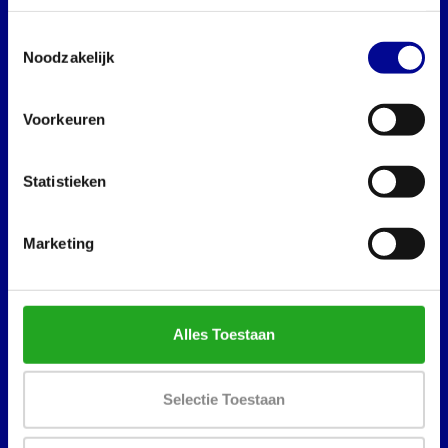
Toestemmingsselectie
Noodzakelijk
Voorkeuren
BEST BUY FITNESS
Best Buy Fitness
Statistieken
Londenstraat 7
2321
Marketing
Meer, België
+32 (0)7 848 35 83
info@bestbuyfitness.be
Alles Toestaan
Selectie Toestaan