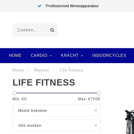
Professioneel fitnessapparatuur
HOME
CARDIO
KRACHT
INDOORCYCLES
Home
/
Merken
/
Life Fitness
LIFE FITNESS
Min: €
0
Max: €
7500
Meest bekeken
Alle merken