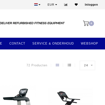
Meer dan 28 jaar ervaring
EUR
Inloggen
0
E
CONTACT
SERVICE & ONDERHOUD
WEBSHOP
72 Producten
24