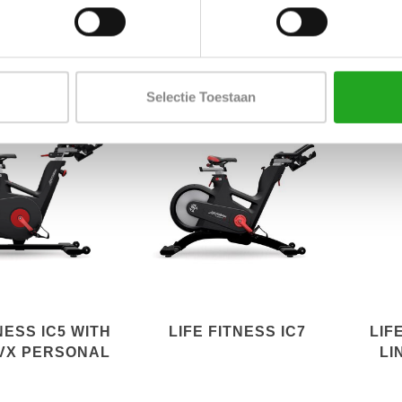
LASSIC 95XE
SIGNATURE TRICEPS
PRESS
Selectie Toestaan
NESS IC5 WITH
LIFE FITNESS IC7
LIF
VX PERSONAL
LI