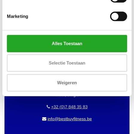
WILT U OP DE HOOGTE BLIJVEN
VAN ONZE AANBIEDINGEN?
Marketing
Abonneer dan op onze nieuwsbrief!
Alles Toestaan
BEST BUY FITNESS
Selectie Toestaan
Best Buy Fitness
Londenstraat 7
Weigeren
2321
Meer, België
+32 (0)7 848 35 83
info@bestbuyfitness.be