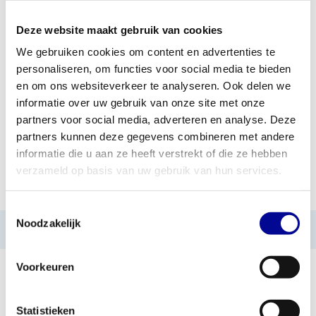
Deze website maakt gebruik van cookies
TOEVOEGEN AAN OFFERTE
We gebruiken cookies om content en advertenties te
personaliseren, om functies voor social media te bieden
PROFESSIONEEL
STANDAARD ÉÉN JAAR
FITNESSAPPARATUUR
GARANTIE
en om ons websiteverkeer te analyseren. Ook delen we
informatie over uw gebruik van onze site met onze
MEER DAN 28 JAAR
BESTE PRIJZEN EN
partners voor social media, adverteren en analyse. Deze
ERVARING
MOOISTE APPARATUUR
partners kunnen deze gegevens combineren met andere
informatie die u aan ze heeft verstrekt of die ze hebben
verzameld op basis van uw gebruik van hun services.
INFORMATIE
Toestemmingsselectie
Noodzakelijk
Geen informatie gevonden
Voorkeuren
Statistieken