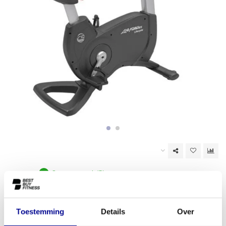
Op voorraad (5)
EAN Code:
6017439327329
Toestemming
Details
Over