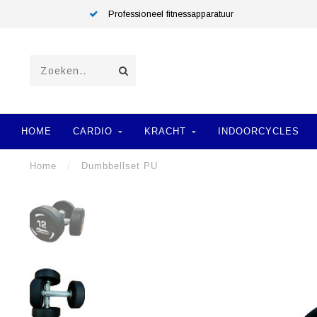
Professioneel fitnessapparatuur
HOME
CARDIO
KRACHT
INDOORCYCLES
Home
/
Dumbbellset PU