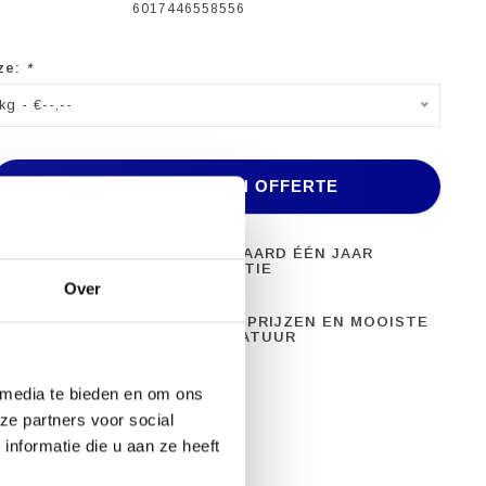
6017446558556
ze:
*
kg - €--,--
TOEVOEGEN AAN OFFERTE
ONEEL
STANDAARD ÉÉN JAAR
PPARATUUR
GARANTIE
Over
28 JAAR ERVARING
BESTE PRIJZEN EN MOOISTE
APPARATUUR
 media te bieden en om ons
ze partners voor social
nformatie die u aan ze heeft