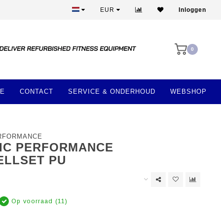
Meer dan 28 jaar ervaring
EUR
Inloggen
0
E
CONTACT
SERVICE & ONDERHOUD
WEBSHOP
ERFORMANCE
IC PERFORMANCE
LLSET PU
Op voorraad (11)