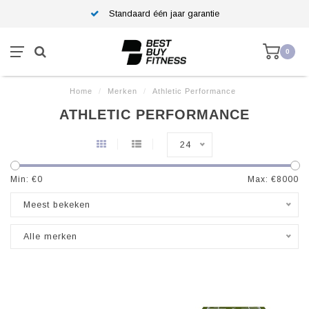
Standaard één jaar garantie
0
Home
/
Merken
/
Athletic Performance
ATHLETIC PERFORMANCE
24
Min: €
0
Max: €
8000
Meest bekeken
Alle merken