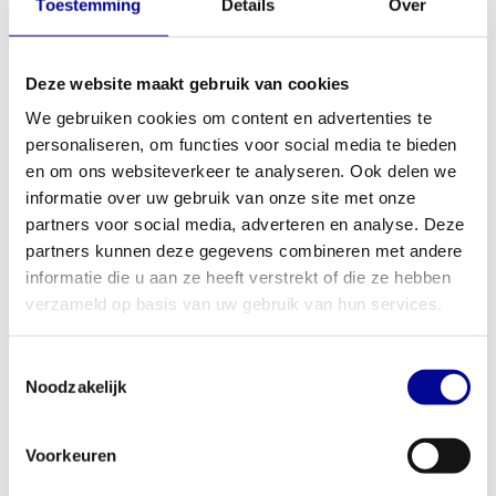
Toestemming
Details
Over
Deze website maakt gebruik van cookies
We gebruiken cookies om content en advertenties te
personaliseren, om functies voor social media te bieden
en om ons websiteverkeer te analyseren. Ook delen we
ATHLETIC PERFORMANCE
ATHLETIC PERFORMANCE
informatie over uw gebruik van onze site met onze
AIR ROWER
OLYMPIC SHORT BAR
partners voor social media, adverteren en analyse. Deze
partners kunnen deze gegevens combineren met andere
informatie die u aan ze heeft verstrekt of die ze hebben
verzameld op basis van uw gebruik van hun services.
Toestemmingsselectie
Noodzakelijk
Voorkeuren