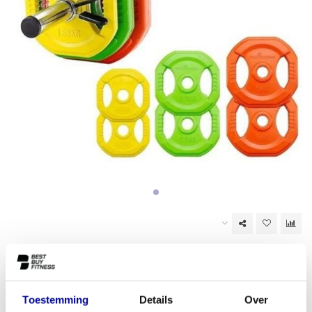
Op voorraad (3)
EAN Code:
6017441917914
Toestemming
Details
Over