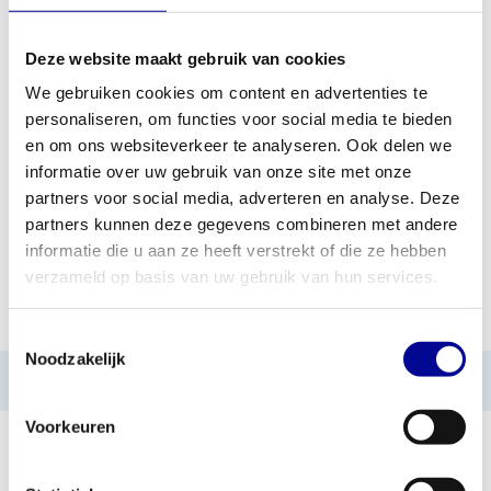
Deze website maakt gebruik van cookies
TOEVOEGEN AAN OFFERTE
We gebruiken cookies om content en advertenties te
personaliseren, om functies voor social media te bieden
PROFESSIONEEL
STANDAARD ÉÉN JAAR
en om ons websiteverkeer te analyseren. Ook delen we
FITNESSAPPARATUUR
GARANTIE
informatie over uw gebruik van onze site met onze
partners voor social media, adverteren en analyse. Deze
MEER DAN 28 JAAR
BESTE PRIJZEN EN
ERVARING
MOOISTE APPARATUUR
partners kunnen deze gegevens combineren met andere
informatie die u aan ze heeft verstrekt of die ze hebben
verzameld op basis van uw gebruik van hun services.
INFORMATIE
Toestemmingsselectie
Noodzakelijk
Geen informatie gevonden
Voorkeuren