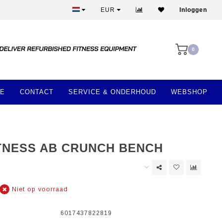
Beste prijzen en mooiste apparatuur
EUR
Inloggen
0
E
CONTACT
SERVICE & ONDERHOUD
WEBSHOP
ITNESS AB CRUNCH BENCH
Niet op voorraad
6017437822819