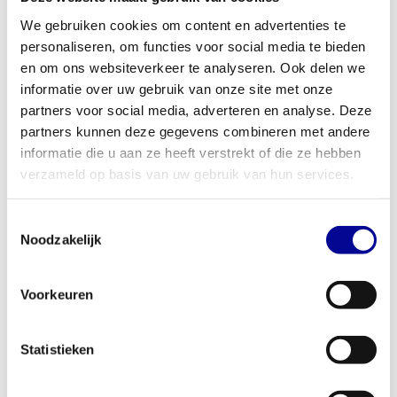
HALF RACK
BENCH
We gebruiken cookies om content en advertenties te
personaliseren, om functies voor social media te bieden
en om ons websiteverkeer te analyseren. Ook delen we
informatie over uw gebruik van onze site met onze
partners voor social media, adverteren en analyse. Deze
partners kunnen deze gegevens combineren met andere
informatie die u aan ze heeft verstrekt of die ze hebben
verzameld op basis van uw gebruik van hun services.
Toestemmingsselectie
Noodzakelijk
ATHLETIC PERFORMANCE
ATHLETIC PERFORMANCE
Voorkeuren
ADJUSTABLE BENCH BLUE
H3 ADJUSTABLE /
LINE
DECLINE BENCH
Statistieken