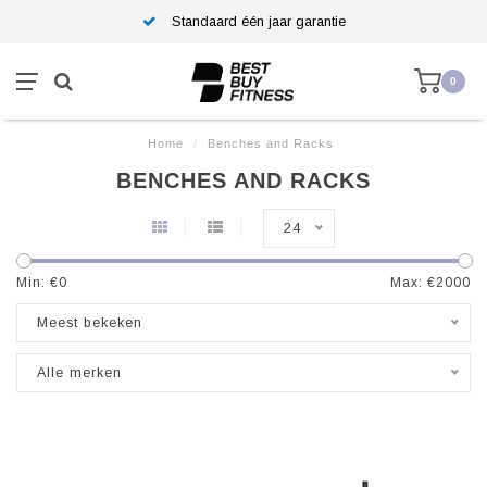
Standaard één jaar garantie
0
Home
/
Benches and Racks
BENCHES AND RACKS
24
Min: €
0
Max: €
2000
Meest bekeken
Alle merken