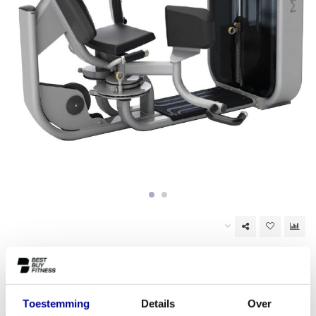
Niet op voorraad
EAN Code:
6017446146166
Toestemming
Details
Over