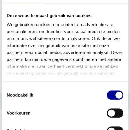
Deze website maakt gebruik van cookies
TOEVOEGEN AAN OFFERTE
We gebruiken cookies om content en advertenties te
personaliseren, om functies voor social media te bieden
PROFESSIONEEL
STANDAARD ÉÉN JAAR
en om ons websiteverkeer te analyseren. Ook delen we
FITNESSAPPARATUUR
GARANTIE
informatie over uw gebruik van onze site met onze
partners voor social media, adverteren en analyse. Deze
MEER DAN 28 JAAR
BESTE PRIJZEN EN
ERVARING
MOOISTE APPARATUUR
partners kunnen deze gegevens combineren met andere
informatie die u aan ze heeft verstrekt of die ze hebben
verzameld op basis van uw gebruik van hun services.
INFORMATIE
Toestemmingsselectie
Noodzakelijk
Geen informatie gevonden
Voorkeuren