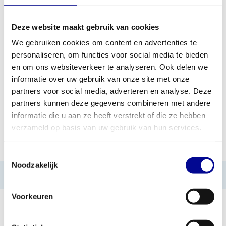
Deze website maakt gebruik van cookies
TOEVOEGEN AAN OFFERTE
We gebruiken cookies om content en advertenties te
personaliseren, om functies voor social media te bieden
PROFESSIONEEL
STANDAARD ÉÉN JAAR
en om ons websiteverkeer te analyseren. Ook delen we
FITNESSAPPARATUUR
GARANTIE
informatie over uw gebruik van onze site met onze
partners voor social media, adverteren en analyse. Deze
MEER DAN 28 JAAR
BESTE PRIJZEN EN
ERVARING
MOOISTE APPARATUUR
partners kunnen deze gegevens combineren met andere
informatie die u aan ze heeft verstrekt of die ze hebben
verzameld op basis van uw gebruik van hun services.
INFORMATIE
Toestemmingsselectie
Noodzakelijk
Geen informatie gevonden
Voorkeuren