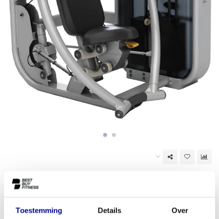
Niet op voorraad
EAN Code:
6017436481499
Toestemming
Details
Over