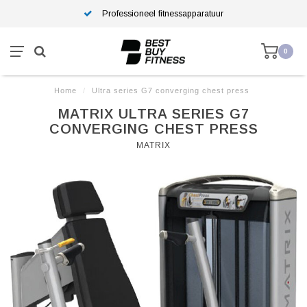
Professioneel fitnessapparatuur
0
Home
/
Ultra series G7 converging chest press
MATRIX ULTRA SERIES G7
CONVERGING CHEST PRESS
MATRIX