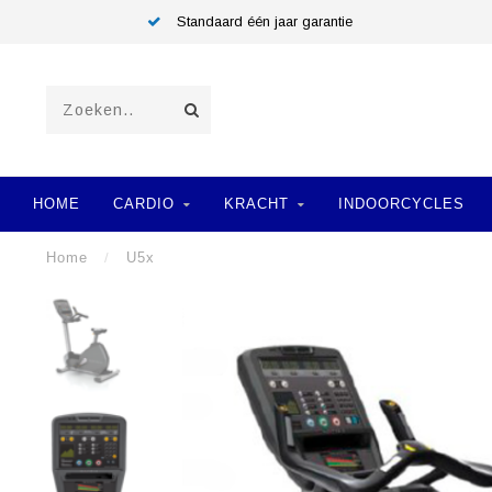
Standaard één jaar garantie
HOME
CARDIO
KRACHT
INDOORCYCLES
Home
/
U5x