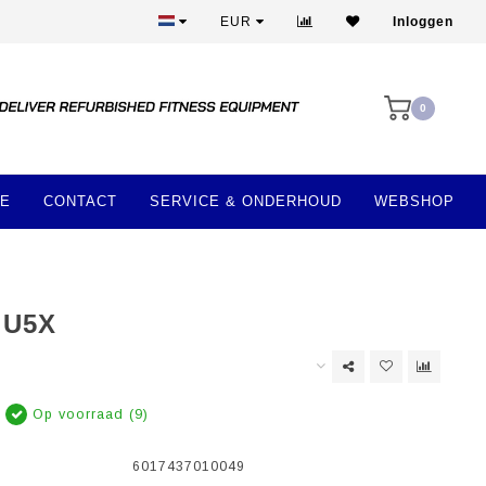
Beste prijzen en mooiste apparatuur
EUR
Inloggen
0
E
CONTACT
SERVICE & ONDERHOUD
WEBSHOP
 U5X
Op voorraad (9)
6017437010049