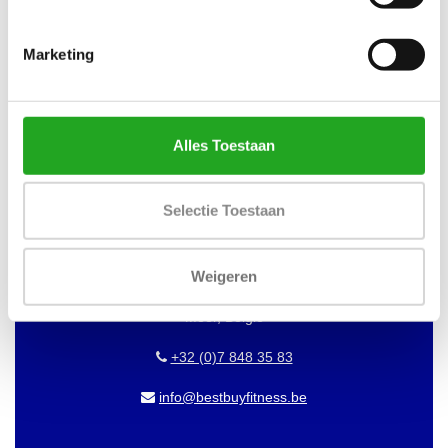
WILT U OP DE HOOGTE BLIJVEN
VAN ONZE AANBIEDINGEN?
Marketing
Abonneer dan op onze nieuwsbrief!
Alles Toestaan
BEST BUY FITNESS
Selectie Toestaan
Best Buy Fitness
Londenstraat 7
Weigeren
2321
Meer, België
+32 (0)7 848 35 83
info@bestbuyfitness.be