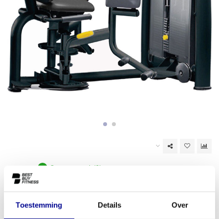
Op voorraad (2)
EAN Code:
6017444914910
Toestemming
Details
Over