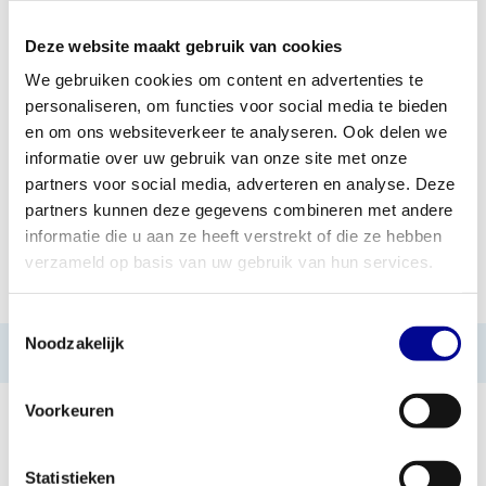
Deze website maakt gebruik van cookies
TOEVOEGEN AAN OFFERTE
We gebruiken cookies om content en advertenties te
personaliseren, om functies voor social media te bieden
PROFESSIONEEL
STANDAARD ÉÉN JAAR
FITNESSAPPARATUUR
GARANTIE
en om ons websiteverkeer te analyseren. Ook delen we
informatie over uw gebruik van onze site met onze
MEER DAN 28 JAAR
BESTE PRIJZEN EN
partners voor social media, adverteren en analyse. Deze
ERVARING
MOOISTE APPARATUUR
partners kunnen deze gegevens combineren met andere
informatie die u aan ze heeft verstrekt of die ze hebben
verzameld op basis van uw gebruik van hun services.
INFORMATIE
Toestemmingsselectie
Noodzakelijk
Geen informatie gevonden
Voorkeuren
Statistieken