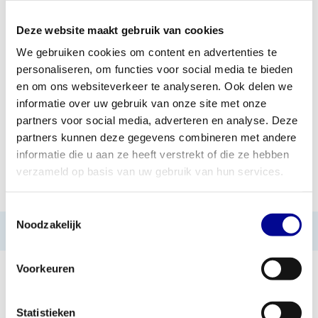
Deze website maakt gebruik van cookies
TOEVOEGEN AAN OFFERTE
We gebruiken cookies om content en advertenties te
personaliseren, om functies voor social media te bieden
PROFESSIONEEL
STANDAARD ÉÉN JAAR
FITNESSAPPARATUUR
GARANTIE
en om ons websiteverkeer te analyseren. Ook delen we
informatie over uw gebruik van onze site met onze
MEER DAN 28 JAAR
BESTE PRIJZEN EN
partners voor social media, adverteren en analyse. Deze
ERVARING
MOOISTE APPARATUUR
partners kunnen deze gegevens combineren met andere
informatie die u aan ze heeft verstrekt of die ze hebben
verzameld op basis van uw gebruik van hun services.
INFORMATIE
Toestemmingsselectie
Noodzakelijk
Geen informatie gevonden
Voorkeuren
Statistieken