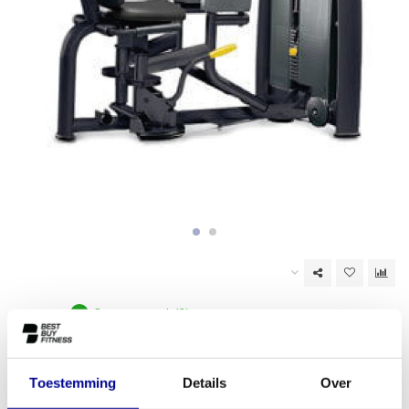
Op voorraad (2)
EAN Code:
6017445944916
Toestemming
Details
Over