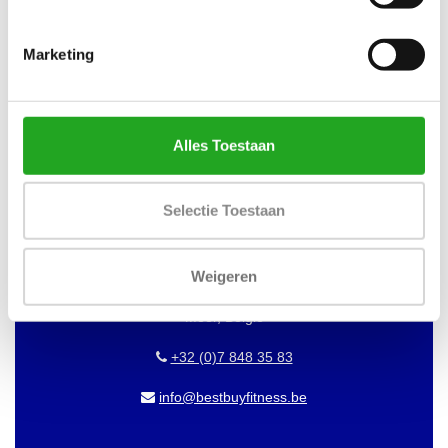
WILT U OP DE HOOGTE BLIJVEN
VAN ONZE AANBIEDINGEN?
Marketing
Abonneer dan op onze nieuwsbrief!
Alles Toestaan
BEST BUY FITNESS
Selectie Toestaan
Best Buy Fitness
Londenstraat 7
Weigeren
2321
Meer, België
+32 (0)7 848 35 83
info@bestbuyfitness.be