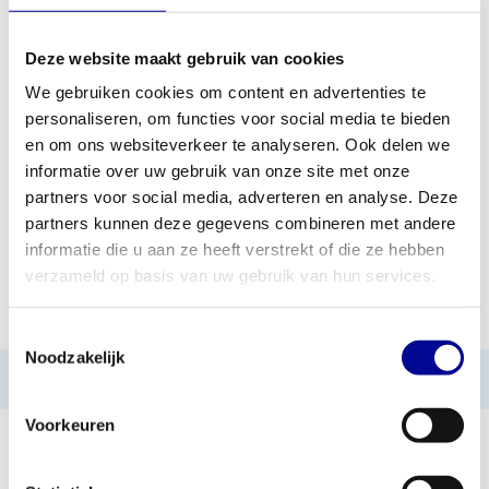
Deze website maakt gebruik van cookies
TOEVOEGEN AAN OFFERTE
We gebruiken cookies om content en advertenties te
personaliseren, om functies voor social media te bieden
PROFESSIONEEL
STANDAARD ÉÉN JAAR
en om ons websiteverkeer te analyseren. Ook delen we
FITNESSAPPARATUUR
GARANTIE
informatie over uw gebruik van onze site met onze
partners voor social media, adverteren en analyse. Deze
MEER DAN 28 JAAR
BESTE PRIJZEN EN
ERVARING
MOOISTE APPARATUUR
partners kunnen deze gegevens combineren met andere
informatie die u aan ze heeft verstrekt of die ze hebben
verzameld op basis van uw gebruik van hun services.
INFORMATIE
Toestemmingsselectie
Noodzakelijk
Geen informatie gevonden
Voorkeuren