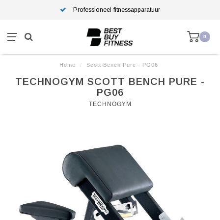
Professioneel fitnessapparatuur
0
Home
/
Scott Bench Pure - PG06
TECHNOGYM SCOTT BENCH PURE -
PG06
TECHNOGYM