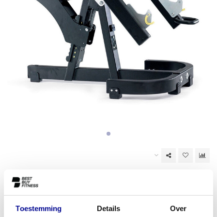
Niet op voorraad
EAN Code:
6017450010095
Toestemming
Details
Over