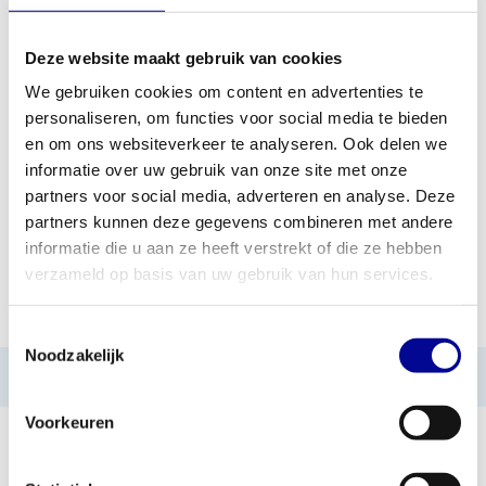
Deze website maakt gebruik van cookies
TOEVOEGEN AAN OFFERTE
We gebruiken cookies om content en advertenties te
personaliseren, om functies voor social media te bieden
PROFESSIONEEL
STANDAARD ÉÉN JAAR
en om ons websiteverkeer te analyseren. Ook delen we
FITNESSAPPARATUUR
GARANTIE
informatie over uw gebruik van onze site met onze
partners voor social media, adverteren en analyse. Deze
MEER DAN 28 JAAR
BESTE PRIJZEN EN
ERVARING
MOOISTE APPARATUUR
partners kunnen deze gegevens combineren met andere
informatie die u aan ze heeft verstrekt of die ze hebben
verzameld op basis van uw gebruik van hun services.
INFORMATIE
Toestemmingsselectie
Noodzakelijk
Geen informatie gevonden
Voorkeuren