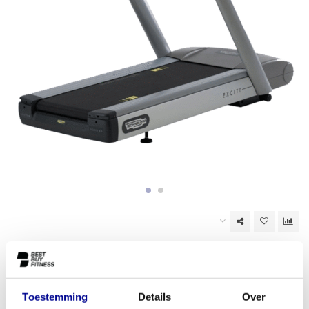
Niet op voorraad
EAN Code:
6017434992997
Toestemming
Details
Over