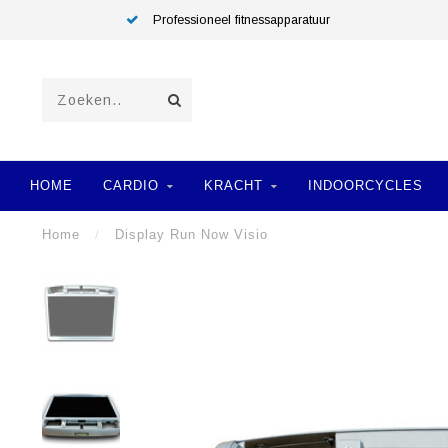
Professioneel fitnessapparatuur
HOME
CARDIO
KRACHT
INDOORCYCLES
Home
/
Display Run Now Visio