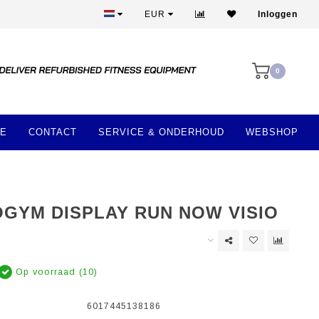
Meer dan 28 jaar ervaring
EUR
Inloggen
0
E
CONTACT
SERVICE & ONDERHOUD
WEBSHOP
GYM DISPLAY RUN NOW VISIO
Op voorraad (10)
6017445138186