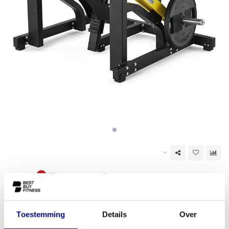
Niet op voorraad
EAN Code:
6017435671617
Toestemming
Details
Over