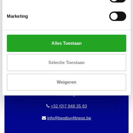
WILT U OP DE HOOGTE BLIJVEN
VAN ONZE AANBIEDINGEN?
Marketing
Abonneer dan op onze nieuwsbrief!
Alles Toestaan
BEST BUY FITNESS
Selectie Toestaan
Best Buy Fitness
Londenstraat 7
Weigeren
2321
Meer, België
+32 (0)7 848 35 83
info@bestbuyfitness.be