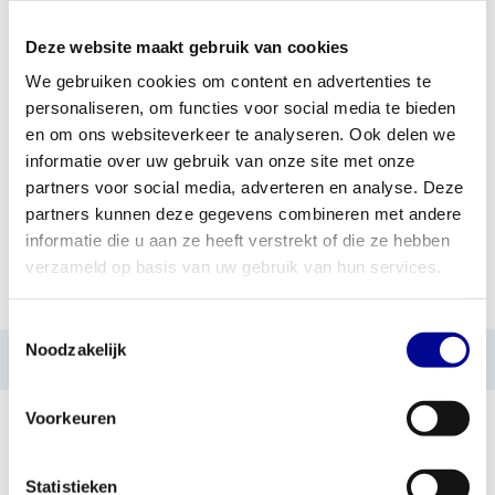
Deze website maakt gebruik van cookies
TOEVOEGEN AAN OFFERTE
We gebruiken cookies om content en advertenties te
personaliseren, om functies voor social media te bieden
PROFESSIONEEL
STANDAARD ÉÉN JAAR
FITNESSAPPARATUUR
GARANTIE
en om ons websiteverkeer te analyseren. Ook delen we
informatie over uw gebruik van onze site met onze
MEER DAN 28 JAAR
BESTE PRIJZEN EN
partners voor social media, adverteren en analyse. Deze
ERVARING
MOOISTE APPARATUUR
partners kunnen deze gegevens combineren met andere
informatie die u aan ze heeft verstrekt of die ze hebben
verzameld op basis van uw gebruik van hun services.
INFORMATIE
Toestemmingsselectie
Noodzakelijk
Geen informatie gevonden
Voorkeuren
Statistieken