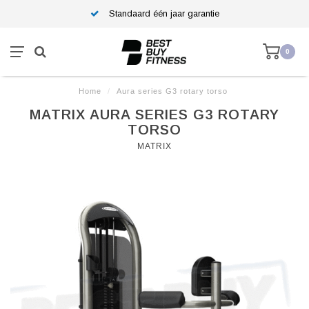
Standaard één jaar garantie
0
Home
/
Aura series G3 rotary torso
MATRIX AURA SERIES G3 ROTARY
TORSO
MATRIX