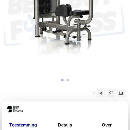
Op voorraad (1)
EAN Code:
6017443642623
Toestemming
Details
Over