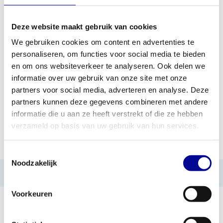
Deze website maakt gebruik van cookies
TOEVOEGEN AAN OFFERTE
We gebruiken cookies om content en advertenties te
personaliseren, om functies voor social media te bieden
PROFESSIONEEL
STANDAARD ÉÉN JAAR
en om ons websiteverkeer te analyseren. Ook delen we
FITNESSAPPARATUUR
GARANTIE
informatie over uw gebruik van onze site met onze
partners voor social media, adverteren en analyse. Deze
MEER DAN 28 JAAR
BESTE PRIJZEN EN
ERVARING
MOOISTE APPARATUUR
partners kunnen deze gegevens combineren met andere
informatie die u aan ze heeft verstrekt of die ze hebben
verzameld op basis van uw gebruik van hun services.
INFORMATIE
Toestemmingsselectie
Noodzakelijk
Geen informatie gevonden
Voorkeuren