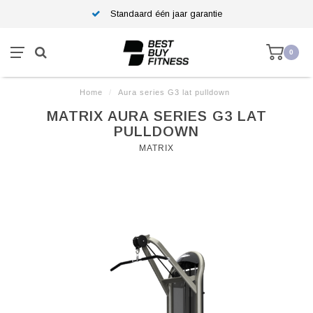
Standaard één jaar garantie
0
Home
/
Aura series G3 lat pulldown
MATRIX AURA SERIES G3 LAT
PULLDOWN
MATRIX