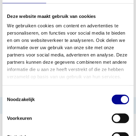
Deze website maakt gebruik van cookies
TOEVOEGEN AAN OFFERTE
We gebruiken cookies om content en advertenties te
personaliseren, om functies voor social media te bieden
PROFESSIONEEL
STANDAARD ÉÉN JAAR
en om ons websiteverkeer te analyseren. Ook delen we
FITNESSAPPARATUUR
GARANTIE
informatie over uw gebruik van onze site met onze
partners voor social media, adverteren en analyse. Deze
MEER DAN 28 JAAR
BESTE PRIJZEN EN
ERVARING
MOOISTE APPARATUUR
partners kunnen deze gegevens combineren met andere
informatie die u aan ze heeft verstrekt of die ze hebben
verzameld op basis van uw gebruik van hun services.
INFORMATIE
Toestemmingsselectie
Noodzakelijk
Geen informatie gevonden
Voorkeuren