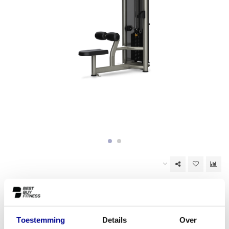
Op voorraad (1)
EAN Code:
6017446044011
Toestemming
Details
Over