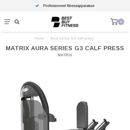
Professioneel fitnessapparatuur
0
Home
/
Aura series G3 calf press
MATRIX AURA SERIES G3 CALF PRESS
MATRIX