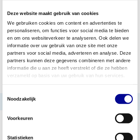
Deze website maakt gebruik van cookies
TOEVOEGEN AAN OFFERTE
We gebruiken cookies om content en advertenties te
personaliseren, om functies voor social media te bieden
PROFESSIONEEL
STANDAARD ÉÉN JAAR
FITNESSAPPARATUUR
GARANTIE
en om ons websiteverkeer te analyseren. Ook delen we
informatie over uw gebruik van onze site met onze
MEER DAN 28 JAAR
BESTE PRIJZEN EN
partners voor social media, adverteren en analyse. Deze
ERVARING
MOOISTE APPARATUUR
partners kunnen deze gegevens combineren met andere
informatie die u aan ze heeft verstrekt of die ze hebben
verzameld op basis van uw gebruik van hun services.
INFORMATIE
Toestemmingsselectie
Noodzakelijk
Geen informatie gevonden
Voorkeuren
Statistieken