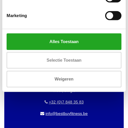
WILT U OP DE HOOGTE BLIJVEN
VAN ONZE AANBIEDINGEN?
Marketing
Abonneer dan op onze nieuwsbrief!
Alles Toestaan
BEST BUY FITNESS
Selectie Toestaan
Best Buy Fitness
Londenstraat 7
Weigeren
2321
Meer, België
+32 (0)7 848 35 83
info@bestbuyfitness.be