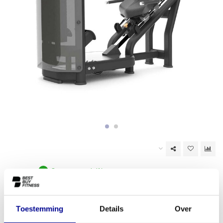
Op voorraad (1)
EAN Code:
6017438112148
Toestemming
Details
Over