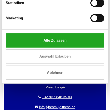
Statistiken
MÖCHTEN SIE ÜBER DAS DATUM
UNSERER ANGEBOTE INFORMIERT
Marketing
WERDEN?
Dann abonnieren Sie unseren Newsletter!
Alle Zulassen
Auswahl Erlauben
BEST BUY FITNESS
Best Buy Fitness
Ablehnen
Londenstraat 7
2321
Meer, België
+32 (0)7 848 35 83
info@bestbuyfitness.be