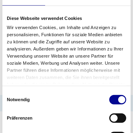
Diese Webseite verwendet Cookies
ZUM ANGEBOT HINZUFÜGEN
Wir verwenden Cookies, um Inhalte und Anzeigen zu
personalisieren, Funktionen für soziale Medien anbieten
PROFESSIONELLE
STANDARDMÄSSIG EIN J
zu können und die Zugriffe auf unsere Website zu
FITNESSGERÄTE
AHR GARANTIE
analysieren. Außerdem geben wir Informationen zu Ihrer
Verwendung unserer Website an unsere Partner für
MEHR ALS 28 JAHRE
BESTE PREISE UND
ERFAHRUNG
BESTE AUSSTATTUNG
soziale Medien, Werbung und Analysen weiter. Unsere
Partner führen diese Informationen möglicherweise mit
weiteren Daten zusammen, die Sie ihnen bereitgestellt
INFORMATIONEN
haben oder die sie im Rahmen Ihrer Nutzung der Dienste
gesammelt haben.
Einwilligungsauswahl
Notwendig
No information found
Präferenzen