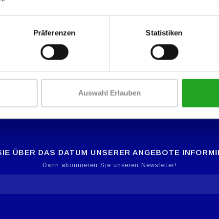
Präferenzen
Statistiken
iten. Die Module Triceps, Dual Lat Pull Down und Dual Rowing bieten vi
t für das Training des Ober- und Unterkörpers und des Rumpfes.
Auswahl Erlauben
IE ÜBER DAS DATUM UNSERER ANGEBOTE INFORM
Dann abonnieren Sie unseren Newsletter!