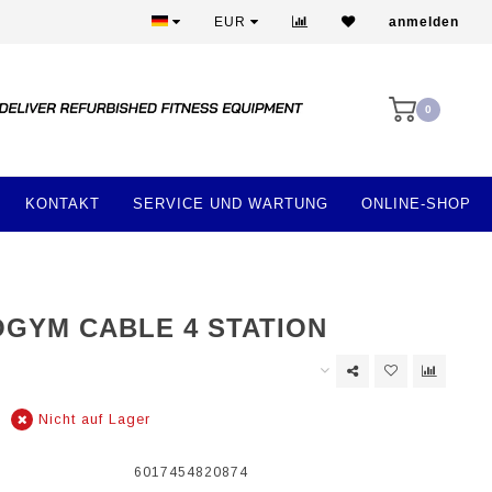
Beste Preise und beste Ausstattung
EUR
anmelden
0
KONTAKT
SERVICE UND WARTUNG
ONLINE-SHOP
GYM CABLE 4 STATION
Nicht auf Lager
6017454820874