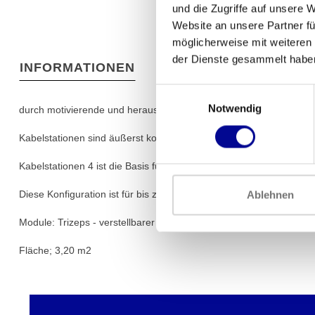
und die Zugriffe auf unsere 
Website an unsere Partner fü
möglicherweise mit weiteren
der Dienste gesammelt habe
INFORMATIONEN
Einwilligungsauswahl
Notwendig
durch motivierende und herausfordernde Workouts, die auf fortge
Kabelstationen sind äußerst kosteneffiziente Lösungen, da sie m
Kabelstationen 4 ist die Basis für alle Kabelstationskonfiguratio
Diese Konfiguration ist für bis zu 4 Benutzer geeignet
Ablehnen
Module: Trizeps - verstellbarer Pulley - Trizeps - verstellbarer Pull
Fläche; 3,20 m2