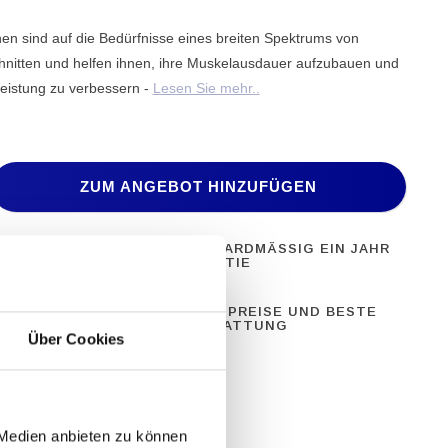
nen sind auf die Bedürfnisse eines breiten Spektrums von
nitten und helfen ihnen, ihre Muskelausdauer aufzubauen und
 Leistung zu verbessern -
Lesen Sie mehr..
ZUM ANGEBOT HINZUFÜGEN
ONELLE
STANDARDMÄSSIG EIN JAHR G
ERÄTE
ARANTIE
28 JAHRE
BESTE PREISE UND BESTE
NG
AUSSTATTUNG
Über Cookies
 Medien anbieten zu können