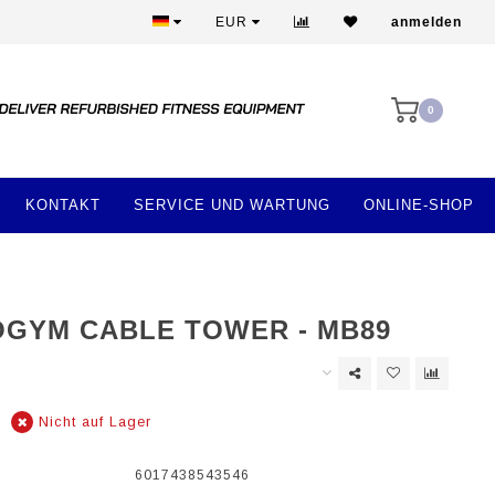
Mehr als 28 Jahre Erfahrung
EUR
anmelden
0
KONTAKT
SERVICE UND WARTUNG
ONLINE-SHOP
GYM CABLE TOWER - MB89
Nicht auf Lager
6017438543546