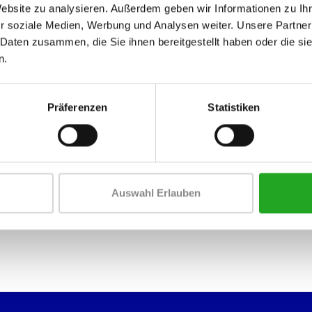
Website zu analysieren. Außerdem geben wir Informationen zu I
r soziale Medien, Werbung und Analysen weiter. Unsere Partner
 Daten zusammen, die Sie ihnen bereitgestellt haben oder die s
n.
Präferenzen
Statistiken
schrittenen Übungen basieren.
ehrere Benutzer gleichzeitig aufnehmen können
nen. Sie besteht aus vier verschiedenen Modulen, jedes mit einem unabh
Auswahl Erlauben
ey