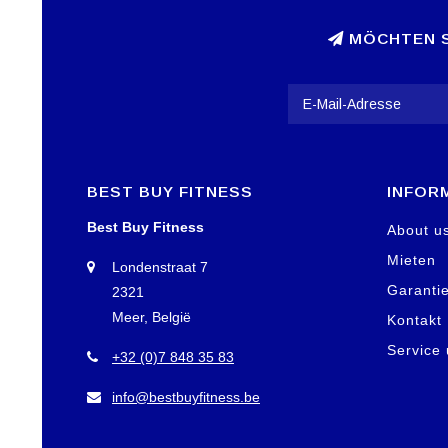
MÖCHTEN S
BEST BUY FITNESS
INFOR
Best Buy Fitness
About u
Mieten
Londenstraat 7
Garanti
2321
Meer, België
Kontakt
Service
+32 (0)7 848 35 83
info@bestbuyfitness.be