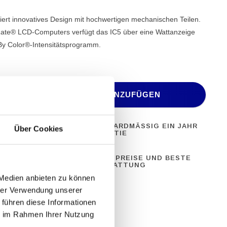
ert innovatives Design mit hochwertigen mechanischen Teilen.
ate® LCD-Computers verfügt das IC5 über eine Wattanzeige
By Color®-Intensitätsprogramm.
ZUM ANGEBOT HINZUFÜGEN
ONELLE
STANDARDMÄSSIG EIN JAHR G
Über Cookies
ERÄTE
ARANTIE
28 JAHRE
BESTE PREISE UND BESTE
NG
AUSSTATTUNG
 Medien anbieten zu können
hrer Verwendung unserer
 führen diese Informationen
ie im Rahmen Ihrer Nutzung