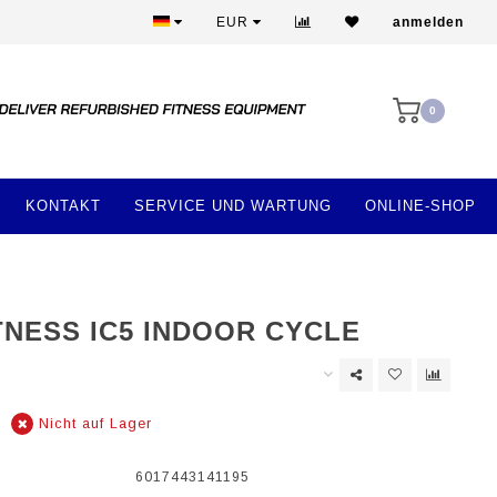
Mehr als 28 Jahre Erfahrung
EUR
anmelden
0
KONTAKT
SERVICE UND WARTUNG
ONLINE-SHOP
ITNESS IC5 INDOOR CYCLE
Nicht auf Lager
6017443141195