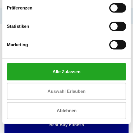
Präferenzen
No information found
Statistiken
Marketing
MÖCHTEN SIE ÜBER DAS DATUM
UNSERER ANGEBOTE INFORMIERT
WERDEN?
Alle Zulassen
Dann abonnieren Sie unseren Newsletter!
Auswahl Erlauben
Ablehnen
BEST BUY FITNESS
Best Buy Fitness