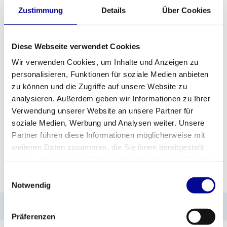
Zustimmung
Details
Über Cookies
Bitte wählen Sie:
*
10 kg - €--,--
Diese Webseite verwendet Cookies
Wir verwenden Cookies, um Inhalte und Anzeigen zu
ZUM ANGEBOT HINZUFÜGEN
personalisieren, Funktionen für soziale Medien anbieten
zu können und die Zugriffe auf unsere Website zu
PROFESSIONELLE
STANDARDMÄSSIG EIN J
analysieren. Außerdem geben wir Informationen zu Ihrer
FITNESSGERÄTE
AHR GARANTIE
Verwendung unserer Website an unsere Partner für
soziale Medien, Werbung und Analysen weiter. Unsere
MEHR ALS 28 JAHRE
BESTE PREISE UND
ERFAHRUNG
BESTE AUSSTATTUNG
Partner führen diese Informationen möglicherweise mit
weiteren Daten zusammen, die Sie ihnen bereitgestellt
haben oder die sie im Rahmen Ihrer Nutzung der Dienste
INFORMATIONEN
gesammelt haben.
Einwilligungsauswahl
Notwendig
No information found
Präferenzen