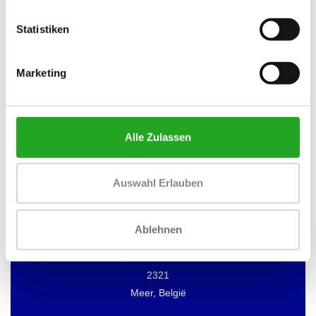
Statistiken
Marketing
MÖCHTEN SIE ÜBER DAS DATUM
UNSERER ANGEBOTE INFORMIERT
WERDEN?
Dann abonnieren Sie unseren Newsletter!
Alle Zulassen
Auswahl Erlauben
BEST BUY FITNESS
Ablehnen
Best Buy Fitness
Londenstraat 7
2321
Meer, België