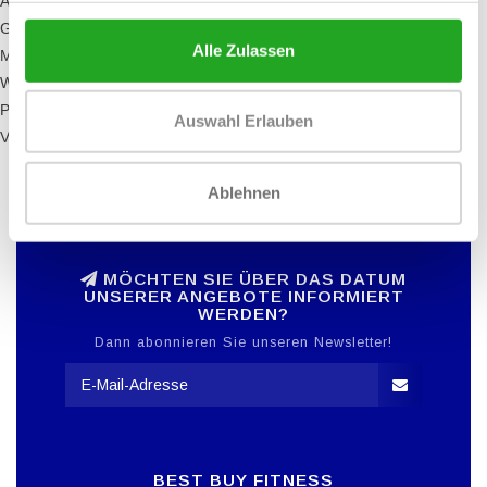
Abmessungen (lxbxh): 118,5 x 60 x 133,8 cm
Gewicht: 61 kg
Alle Zulassen
Maximales Benutzergewicht: 180 kg
Widerstandsstufen: 1 - 25
Programme: 26
Auswahl Erlauben
Visioweb: die digitale Webplattform mit 19 "Touchscreen-Display
Ablehnen
MÖCHTEN SIE ÜBER DAS DATUM
UNSERER ANGEBOTE INFORMIERT
WERDEN?
Dann abonnieren Sie unseren Newsletter!
BEST BUY FITNESS