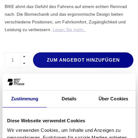
BIKE ahmt das Gefühl des Fahrens auf einem echten Rennrad
nach. Die Biomechanik und das ergonomische Design bieten
verschiedene Positionen, um Fahrkomfort, Zugänglichkeit und
Leistung zu verbessern.
Lesen Sie mehr..
ZUM ANGEBOT HINZUFÜGEN
PROFESSIONELLE
STANDARDMÄSSIG EIN J
FITNESSGERÄTE
AHR GARANTIE
MEHR ALS 28 JAHRE
BESTE PREISE UND
Zustimmung
Details
Über Cookies
ERFAHRUNG
BESTE AUSSTATTUNG
Diese Webseite verwendet Cookies
INFORMATIONEN
Wir verwenden Cookies, um Inhalte und Anzeigen zu
personalisieren, Funktionen für soziale Medien anbieten