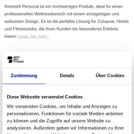
Kinesis® Personal ist ein hochwertiges Produkt, ideal für einen
professionellen Wellnessbereich mit einem einzigartigen und
exklusiven Design. Es ist die perfekte Lösung für Zuhause, Hotels
und Fitnessclubs, die ihren Kunden ein besonderes Erlebnis
bieten
Lesen Sie mehr..
ZUM ANGEBOT HINZUFÜGEN
Zustimmung
Details
Über Cookies
PROFESSIONELLE
STANDARDMÄSSIG EIN J
FITNESSGERÄTE
AHR GARANTIE
Diese Webseite verwendet Cookies
MEHR ALS 28 JAHRE
BESTE PREISE UND
Wir verwenden Cookies, um Inhalte und Anzeigen zu
ERFAHRUNG
BESTE AUSSTATTUNG
personalisieren, Funktionen für soziale Medien anbieten
zu können und die Zugriffe auf unsere Website zu
analysieren. Außerdem geben wir Informationen zu Ihrer
INFORMATIONEN