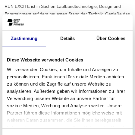
RUN EXCITE ist in Sachen Laufbandtechnologie, Design und
Entertainment auf dem neuesten Stand der Technik. Genieße das
natürliche Gefühl, auf einer gedämpften Oberfläche zu laufen und
die angenehme Nutzererfahrung der neuen digitalen Plattform.
Lesen Sie mehr..
Zustimmung
Details
Über Cookies
Diese Webseite verwendet Cookies
ZUM ANGEBOT HINZUFÜGEN
Wir verwenden Cookies, um Inhalte und Anzeigen zu
personalisieren, Funktionen für soziale Medien anbieten
zu können und die Zugriffe auf unsere Website zu
PROFESSIONELLE
STANDARDMÄSSIG EIN J
FITNESSGERÄTE
AHR GARANTIE
analysieren. Außerdem geben wir Informationen zu Ihrer
Verwendung unserer Website an unsere Partner für
MEHR ALS 28 JAHRE
BESTE PREISE UND
soziale Medien, Werbung und Analysen weiter. Unsere
ERFAHRUNG
BESTE AUSSTATTUNG
Partner führen diese Informationen möglicherweise mit
weiteren Daten zusammen, die Sie ihnen bereitgestellt
haben oder die sie im Rahmen Ihrer Nutzung der Dienste
INFORMATIONEN
gesammelt haben.