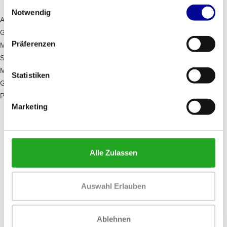
Einwilligungsauswahl
Notwendig
Abmessungen (lxbxh): 219 x 96 x 155 cm
Gewicht: 195 kg
Präferenzen
Maximales Benutzergewicht: 220 kg
Stufenhöhe: 28 cm
Motor: 8 PS (AC)
Statistiken
Geschwindigkeit: 0,8 - 25 km
Programme: 23
Marketing
Alle Zulassen
MÖCHTEN SIE ÜBER DAS DATUM
UNSERER ANGEBOTE INFORMIERT
WERDEN?
Auswahl Erlauben
Dann abonnieren Sie unseren Newsletter!
Ablehnen