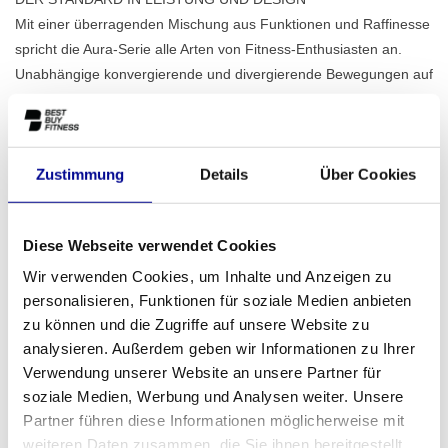
Mit einer überragenden Mischung aus Funktionen und Raffinesse
spricht die Aura-Serie alle Arten von Fitness-Enthusiasten an.
Unabhängige konvergierende und divergierende Bewegungen auf
ausgewählten Einheiten sorgen für
Lesen Sie mehr..
Zustimmung
Details
Über Cookies
ZUM ANGEBOT HINZUFÜGEN
Diese Webseite verwendet Cookies
PROFESSIONELLE
STANDARDMÄSSIG EIN J
FITNESSGERÄTE
AHR GARANTIE
Wir verwenden Cookies, um Inhalte und Anzeigen zu
personalisieren, Funktionen für soziale Medien anbieten
MEHR ALS 28 JAHRE
BESTE PREISE UND
zu können und die Zugriffe auf unsere Website zu
ERFAHRUNG
BESTE AUSSTATTUNG
analysieren. Außerdem geben wir Informationen zu Ihrer
Verwendung unserer Website an unsere Partner für
soziale Medien, Werbung und Analysen weiter. Unsere
INFORMATIONEN
Partner führen diese Informationen möglicherweise mit
weiteren Daten zusammen, die Sie ihnen bereitgestellt