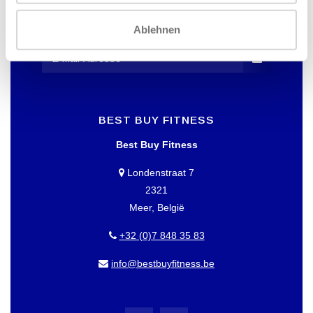
UNSERER ANGEBOTE INFORMIERT
WERDEN?
Ablehnen
Dann abonnieren Sie unseren Newsletter!
BEST BUY FITNESS
Best Buy Fitness
Londenstraat 7
2321
Meer, België
+32 (0)7 848 35 83
info@bestbuyfitness.be