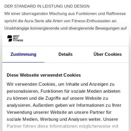
DER STANDARD IN LEISTUNG UND DESIGN
Mit einer überragenden Mischung aus Funktionen und Raffinesse
spricht die Aura-Serie alle Arten von Fitness-Enthusiasten an.
Unabhängige konvergierende und divergierende Bewegungen auf
ausgewählten Einheiten sorgen für
Lesen Sie mehr..
Zustimmung
Details
Über Cookies
ZUM ANGEBOT HINZUFÜGEN
Diese Webseite verwendet Cookies
PROFESSIONELLE
STANDARDMÄSSIG EIN J
Wir verwenden Cookies, um Inhalte und Anzeigen zu
FITNESSGERÄTE
AHR GARANTIE
personalisieren, Funktionen für soziale Medien anbieten
zu können und die Zugriffe auf unsere Website zu
MEHR ALS 28 JAHRE
BESTE PREISE UND
ERFAHRUNG
BESTE AUSSTATTUNG
analysieren. Außerdem geben wir Informationen zu Ihrer
Verwendung unserer Website an unsere Partner für
soziale Medien, Werbung und Analysen weiter. Unsere
INFORMATIONEN
Partner führen diese Informationen möglicherweise mit