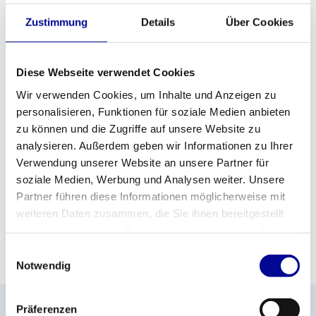
Bei Rücksendung Ihres alten Motorsteuergeräts erhalten Sie €
Zustimmung
Details
Über Cookies
50,00 zurück.
Diese Webseite verwendet Cookies
Wir verwenden Cookies, um Inhalte und Anzeigen zu
ZUM ANGEBOT HINZUFÜGEN
personalisieren, Funktionen für soziale Medien anbieten
zu können und die Zugriffe auf unsere Website zu
analysieren. Außerdem geben wir Informationen zu Ihrer
PROFESSIONELLE
STANDARDMÄSSIG EIN J
FITNESSGERÄTE
AHR GARANTIE
Verwendung unserer Website an unsere Partner für
soziale Medien, Werbung und Analysen weiter. Unsere
MEHR ALS 28 JAHRE
BESTE PREISE UND
Partner führen diese Informationen möglicherweise mit
ERFAHRUNG
BESTE AUSSTATTUNG
weiteren Daten zusammen, die Sie ihnen bereitgestellt
haben oder die sie im Rahmen Ihrer Nutzung der Dienste
gesammelt haben.
Einwilligungsauswahl
INFORMATIONEN
Notwendig
No information found
Präferenzen