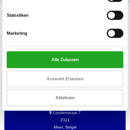
Statistiken
Marketing
MÖCHTEN SIE ÜBER DAS DATUM
UNSERER ANGEBOTE INFORMIERT
WERDEN?
Dann abonnieren Sie unseren Newsletter!
Alle Zulassen
Auswahl Erlauben
BEST BUY FITNESS
Ablehnen
Best Buy Fitness
Londenstraat 7
2321
Meer, België