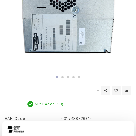
Auf Lager (10)
EAN Code:
6017438826816
Motor controller.