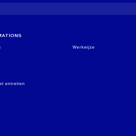
MATIONS
s
Werkwijze
e
et entretien