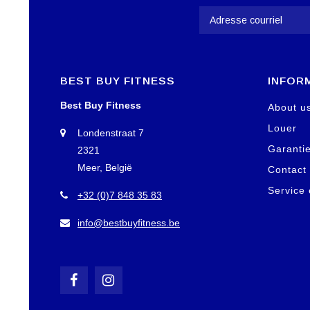
BEST BUY FITNESS
INFOR
Best Buy Fitness
About u
Louer
Londenstraat 7
Garanti
2321
Meer, België
Contact
Service 
+32 (0)7 848 35 83
info@bestbuyfitness.be