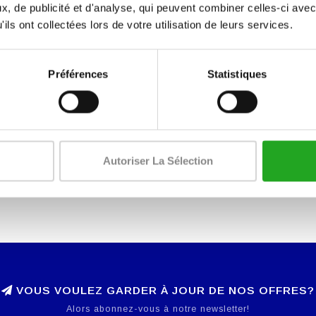
, de publicité et d'analyse, qui peuvent combiner celles-ci avec
ils ont collectées lors de votre utilisation de leurs services.
Préférences
Statistiques
és les plus avancées avec une conception intuitive et très facile à utili
Autoriser La Sélection
toire naturelle de mouvement et d'améliorer le confort de l'utilisateu
iforme (122 cm) pour améliorer l'esthétique de votre salle de sport. Dur
VOUS VOULEZ GARDER À JOUR DE NOS OFFRES?
Alors abonnez-vous à notre newsletter!