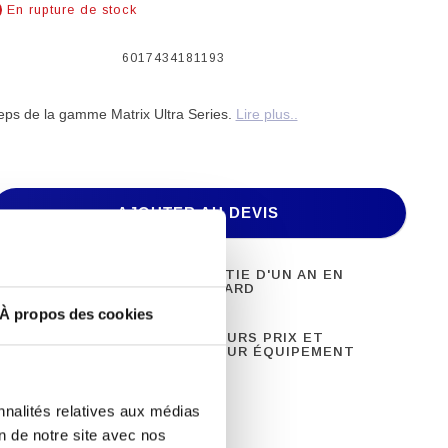
En rupture de stock
6017434181193
ceps de la gamme Matrix Ultra Series.
Lire plus..
AJOUTER AU DEVIS
 DE FITNESS
GARANTIE D'UN AN EN
ONNEL
STANDARD
À propos des cookies
8 ANS
MEILLEURS PRIX ET
ENCE
MEILLEUR ÉQUIPEMENT
nnalités relatives aux médias
on de notre site avec nos