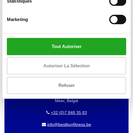
Statistiques
VOUS VOULEZ GARDER À JOUR DE
NOS OFFRES?
Marketing
Alors abonnez-vous à notre newsletter!
Tout Autoriser
BEST BUY FITNESS
Autoriser La Sélection
Best Buy Fitness
Refuser
Londenstraat 7
2321
Meer, België
+32 (0)7 848 35 83
info@bestbuyfitness.be