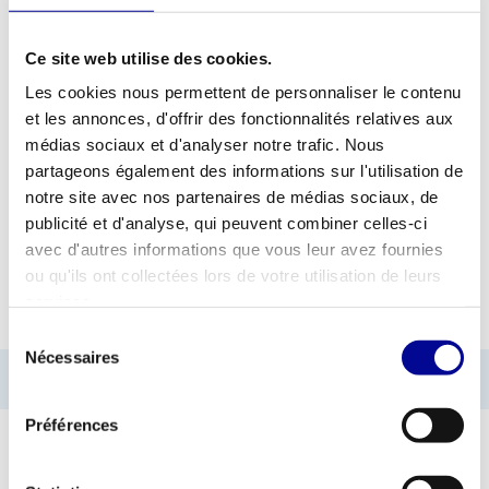
Ce site web utilise des cookies.
AJOUTER AU DEVIS
Les cookies nous permettent de personnaliser le contenu
et les annonces, d'offrir des fonctionnalités relatives aux
MATÉRIEL DE FITNESS
GARANTIE D'UN AN EN
médias sociaux et d'analyser notre trafic. Nous
PROFESSIONNEL
STANDARD
partageons également des informations sur l'utilisation de
notre site avec nos partenaires de médias sociaux, de
PLUS DE 28 ANS
MEILLEURS PRIX ET
D'EXPÉRIENCE
MEILLEUR ÉQUIPEMENT
publicité et d'analyse, qui peuvent combiner celles-ci
avec d'autres informations que vous leur avez fournies
ou qu'ils ont collectées lors de votre utilisation de leurs
INFORMATIONS
services.
Sélection
Nécessaires
du
Informations introuvables
consentement
Préférences