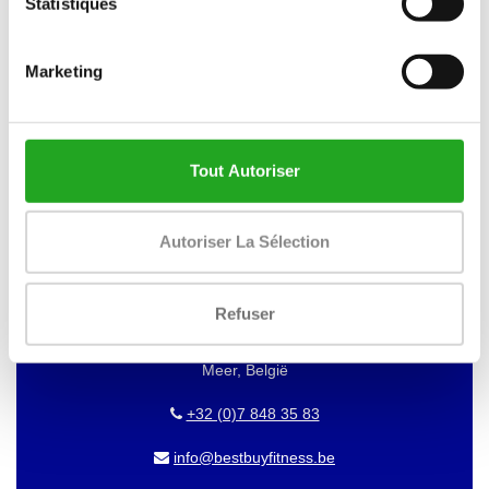
Statistiques
VOUS VOULEZ GARDER À JOUR DE
NOS OFFRES?
Marketing
Alors abonnez-vous à notre newsletter!
Tout Autoriser
BEST BUY FITNESS
Autoriser La Sélection
Best Buy Fitness
Refuser
Londenstraat 7
2321
Meer, België
+32 (0)7 848 35 83
info@bestbuyfitness.be