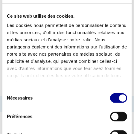
Ce site web utilise des cookies.
AJOUTER AU DEVIS
Les cookies nous permettent de personnaliser le contenu
et les annonces, d'offrir des fonctionnalités relatives aux
MATÉRIEL DE FITNESS
GARANTIE D'UN AN EN
médias sociaux et d'analyser notre trafic. Nous
PROFESSIONNEL
STANDARD
partageons également des informations sur l'utilisation de
notre site avec nos partenaires de médias sociaux, de
PLUS DE 28 ANS
MEILLEURS PRIX ET
D'EXPÉRIENCE
MEILLEUR ÉQUIPEMENT
publicité et d'analyse, qui peuvent combiner celles-ci
avec d'autres informations que vous leur avez fournies
ou qu'ils ont collectées lors de votre utilisation de leurs
INFORMATIONS
services.
Sélection
Nécessaires
du
Informations introuvables
consentement
Préférences