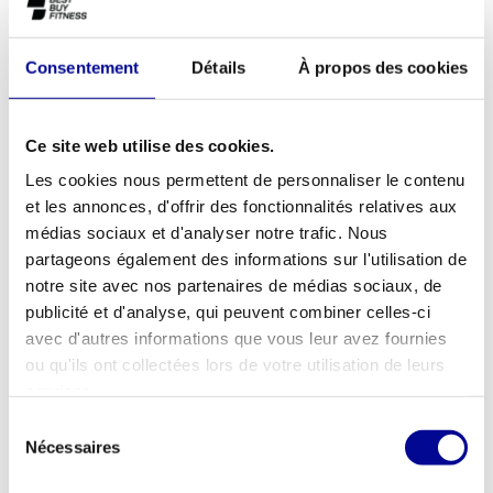
l'accélération.
Consentement
Détails
À propos des cookies
La Power Plate-PRO5 dispose d'une grande variété d'options de
réglage et de la plus grande surface d'entraînement, ce qui
donne à ce modèle le plus de possibilités et le plus de confort
Ce site web utilise des cookies.
Les cookies nous permettent de personnaliser le contenu
et les annonces, d'offrir des fonctionnalités relatives aux
médias sociaux et d'analyser notre trafic. Nous
AJOUTER AU DEVIS
partageons également des informations sur l'utilisation de
notre site avec nos partenaires de médias sociaux, de
publicité et d'analyse, qui peuvent combiner celles-ci
MATÉRIEL DE FITNESS
GARANTIE D'UN AN EN
PROFESSIONNEL
STANDARD
avec d'autres informations que vous leur avez fournies
ou qu'ils ont collectées lors de votre utilisation de leurs
PLUS DE 28 ANS
MEILLEURS PRIX ET
services.
D'EXPÉRIENCE
MEILLEUR ÉQUIPEMENT
Sélection
Nécessaires
du
INFORMATIONS
consentement