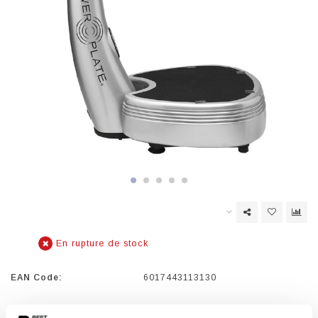
En rupture de stock
EAN Code:
6017443113130
La Power Plate PRO5 offre le meilleur entraînement à