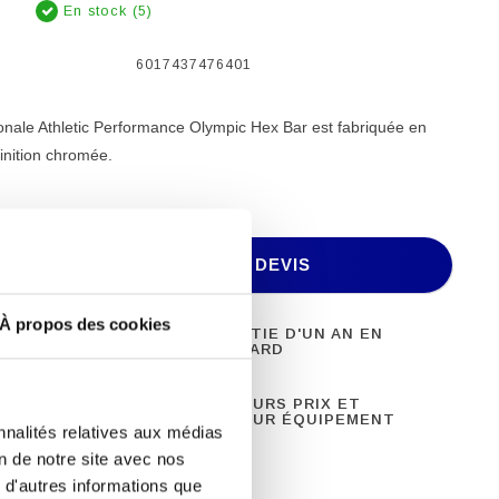
En stock (5)
6017437476401
nale Athletic Performance Olympic Hex Bar est fabriquée en
inition chromée.
AJOUTER AU DEVIS
À propos des cookies
 DE FITNESS
GARANTIE D'UN AN EN
ONNEL
STANDARD
8 ANS
MEILLEURS PRIX ET
ENCE
MEILLEUR ÉQUIPEMENT
nnalités relatives aux médias
on de notre site avec nos
 d'autres informations que