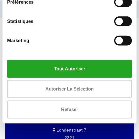
Préférences
Informations introuvables
Statistiques
Marketing
VOUS VOULEZ GARDER À JOUR DE
NOS OFFRES?
Alors abonnez-vous à notre newsletter!
Tout Autoriser
Autoriser La Sélection
BEST BUY FITNESS
Refuser
Best Buy Fitness
Londenstraat 7
2321