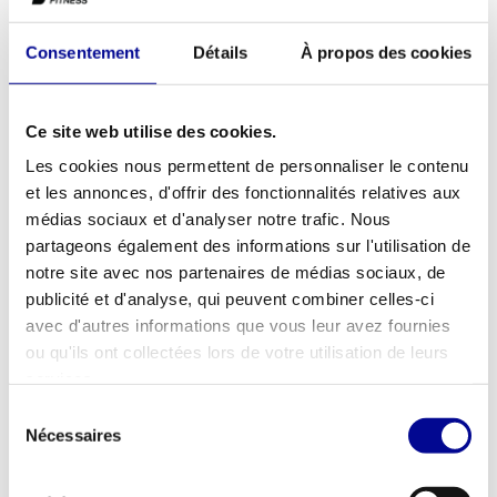
Le banc Athletic Performance Blue Line Olympic Decline Bench
Consentement
Détails
À propos des cookies
est conçu pour les entraînements de la poitrine (bas du muscle
pectoral). Le rouleau de pied est réglable en longueur dans 9
positions.
Ce site web utilise des cookies.
Les cookies nous permettent de personnaliser le contenu
et les annonces, d'offrir des fonctionnalités relatives aux
AJOUTER AU DEVIS
médias sociaux et d'analyser notre trafic. Nous
partageons également des informations sur l'utilisation de
notre site avec nos partenaires de médias sociaux, de
MATÉRIEL DE FITNESS
GARANTIE D'UN AN EN
publicité et d'analyse, qui peuvent combiner celles-ci
PROFESSIONNEL
STANDARD
avec d'autres informations que vous leur avez fournies
ou qu'ils ont collectées lors de votre utilisation de leurs
PLUS DE 28 ANS
MEILLEURS PRIX ET
D'EXPÉRIENCE
MEILLEUR ÉQUIPEMENT
services.
Sélection
Nécessaires
du
INFORMATIONS
consentement