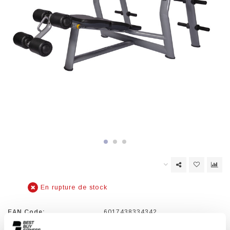
En rupture de stock
EAN Code:
6017438334342