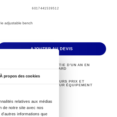
6017441539512
ie adjustable bench
AJOUTER AU DEVIS
 DE FITNESS
GARANTIE D'UN AN EN
ONNEL
STANDARD
À propos des cookies
8 ANS
MEILLEURS PRIX ET
ENCE
MEILLEUR ÉQUIPEMENT
nnalités relatives aux médias
on de notre site avec nos
 d'autres informations que