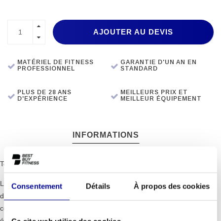
AJOUTER AU DEVIS
MATÉRIEL DE FITNESS
GARANTIE D'UN AN EN
PROFESSIONNEL
STANDARD
PLUS DE 28 ANS
MEILLEURS PRIX ET
D'EXPÉRIENCE
MEILLEUR ÉQUIPEMENT
INFORMATIONS
Technogym Indoor Cycle
Le Group Cycle Ride de Technogym est un vélo d'appartement qui
Consentement
Détails
À propos des cookies
donne l'impression de rouler sur la route. Les vélos d'appartement
conviennent au cardio-training pour brûler des calories, mais sont
Ce site web utilise des cookies.
également très utiles lorsque vous ne pouvez pas vous entraîner à