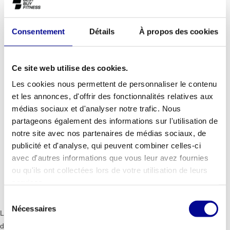
intensives menées par des institutions académiques et
scientifiques de premier plan.
Lire plus..
Consentement
Détails
À propos des cookies
Ce site web utilise des cookies.
AJOUTER AU DEVIS
Les cookies nous permettent de personnaliser le contenu
et les annonces, d'offrir des fonctionnalités relatives aux
MATÉRIEL DE FITNESS
GARANTIE D'UN AN EN
médias sociaux et d'analyser notre trafic. Nous
PROFESSIONNEL
STANDARD
partageons également des informations sur l'utilisation de
notre site avec nos partenaires de médias sociaux, de
PLUS DE 28 ANS
MEILLEURS PRIX ET
publicité et d'analyse, qui peuvent combiner celles-ci
D'EXPÉRIENCE
MEILLEUR ÉQUIPEMENT
avec d'autres informations que vous leur avez fournies
ou qu'ils ont collectées lors de votre utilisation de leurs
services.
INFORMATIONS
Sélection
Nécessaires
du
La poignée à angles multiples offre différentes prises pour solliciter
consentement
différents muscles.