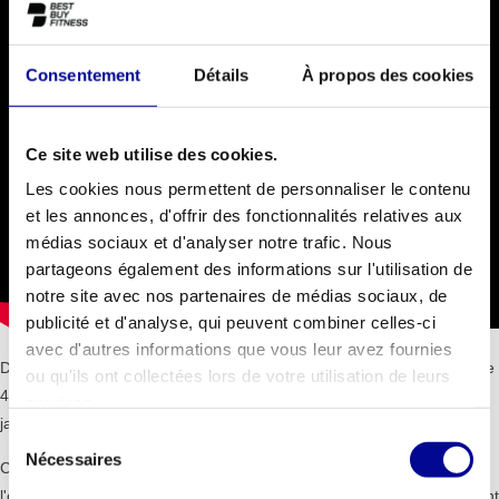
Consentement
Détails
À propos des cookies
Ce site web utilise des cookies.
Les cookies nous permettent de personnaliser le contenu
et les annonces, d'offrir des fonctionnalités relatives aux
médias sociaux et d'analyser notre trafic. Nous
partageons également des informations sur l'utilisation de
notre site avec nos partenaires de médias sociaux, de
publicité et d'analyse, qui peuvent combiner celles-ci
avec d'autres informations que vous leur avez fournies
Dossier réglable - Le dossier rembourré soutient votre dos et possède
ou qu'ils ont collectées lors de votre utilisation de leurs
4 positions fixes pour un confort supplémentaire. Le levier de réglage
services.
jaune, facile à atteindre, permet de régler facilement le dossier.
Sélection
Nécessaires
du
Chargeur sans fil - Plus de portable vide pendant ou après
consentement
l'entraînement. Placez votre téléphone sur le chargeur sans fil pendant